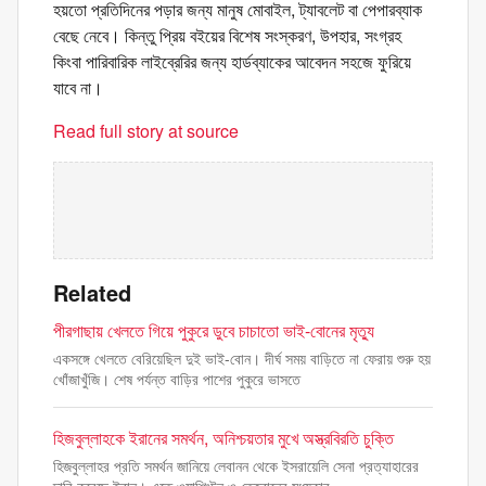
হয়তো প্রতিদিনের পড়ার জন্য মানুষ মোবাইল, ট্যাবলেট বা পেপারব্যাক
বেছে নেবে। কিন্তু প্রিয় বইয়ের বিশেষ সংস্করণ, উপহার, সংগ্রহ
কিংবা পারিবারিক লাইব্রেরির জন্য হার্ডব্যাকের আবেদন সহজে ফুরিয়ে
যাবে না।
Read full story at source
Related
পীরগাছায় খেলতে গিয়ে পুকুরে ডুবে চাচাতো ভাই-বোনের মৃত্যু
একসঙ্গে খেলতে বেরিয়েছিল দুই ভাই-বোন। দীর্ঘ সময় বাড়িতে না ফেরায় শুরু হয়
খোঁজাখুঁজি। শেষ পর্যন্ত বাড়ির পাশের পুকুরে ভাসতে
হিজবুল্লাহকে ইরানের সমর্থন, অনিশ্চয়তার মুখে অস্ত্রবিরতি চুক্তি
হিজবুল্লাহর প্রতি সমর্থন জানিয়ে লেবানন থেকে ইসরায়েলি সেনা প্রত্যাহারের