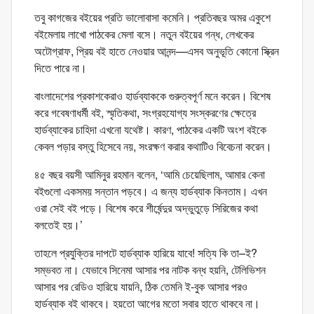
তবু কাগজের বইয়ের প্রতি ভালোবাসা কমেনি। প্রতিবছর অমর একুশে
বইমেলায় লাখো পাঠকের মেলা বসে। নতুন বইয়ের গন্ধ, লেখকের
অটোগ্রাফ, প্রিয় বই হাতে নেওয়ার আনন্দ—এসব অনুভূতি কোনো স্ক্রিন
দিতে পারে না।
বাংলাদেশের প্রকাশকেরাও হার্ডব্যাককে গুরুত্বপূর্ণ মনে করেন। বিশেষ
করে গবেষণাধর্মী বই, স্মৃতিকথা, সংগ্রহযোগ্য সংস্করণের ক্ষেত্রে
হার্ডব্যাকের চাহিদা এখনো যথেষ্ট। কারণ, পাঠকের একটি অংশ বইকে
কেবল পড়ার বস্তু হিসেবে নয়, সংরক্ষণ করার কথাটিও বিবেচনা করেন।
৪৫ বছর বয়সী আমিনুর রহমান বলেন, ‘আমি চেয়েছিলাম, আমার কেনা
বইগুলো একসময় সন্তান পড়বে। এ জন্য হার্ডব্যাক কিনতাম। এখন
ওরা সেই বই পড়ে। বিশেষ করে শীর্ষেন্দুর অদ্ভুতুড়ে সিরিজের কথা
বলতেই হয়।’
তাহলে প্রযুক্তির দাপটে হার্ডব্যাক হারিয়ে যাবে! সত্যি কি তা–ই?
সম্ভবত না। যেভাবে সিনেমা আসার পর নাটক বন্ধ হয়নি, টেলিভিশন
আসার পর রেডিও হারিয়ে যায়নি, ঠিক তেমনি ই-বুক আসার পরও
হার্ডব্যাক বই থাকবে। হয়তো আগের মতো সবার হাতে থাকবে না।