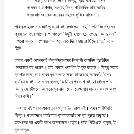
বা পেপারব্যাক বেছে নেবে। কিন্তু প্রিয় বইয়ের বিশেষ
সংস্করণ, উপহার, সংগ্রহ কিংবা পারিবারিক লাইব্রেরির
জন্য হার্ডব্যাকের আবেদন সহজে ফুরিয়ে যাবে না।
শফিকুল ইসলাম একটি পুরোনো বই দেখালেন। বইটি তিনি কিনেছিলেন
প্রায় ১০ বছর আগে। পাতাগুলো কিছুটা হলদে হয়ে গেছে, কিন্তু মলাট
এখনো শক্ত। ‘পেপারব্যাক হলে এত দিনে হয়তো ছিঁড়ে যেত,’ বলেন
তিনি।
ঢাকার একটি বেসরকারি বিশ্ববিদ্যালয়ের শিক্ষার্থী তাসনিম প্রতিদিন
মোবাইলে বই পড়েন। তাঁর ফোনে শতাধিক ই-বুক রয়েছে। কিন্তু মজার
ব্যাপার হলো, তাঁর ঘরের বুকশেলফে সাজানো রয়েছে কয়েকটি বিশেষ
হার্ডব্যাক বই। তাসনিম বলেন, ‘আমি বেশির ভাগ বই মোবাইলে পড়ি।
কিন্তু যে বইগুলো আমাকে খুব নাড়া দেয়, সেগুলোর হার্ডব্যাক সংস্করণ
কিনে রাখি।’
একসময় বই পড়ার একমাত্র মাধ্যম ছিল ছাপা বই। এখন পরিস্থিতি
ভিন্ন। বাংলাদেশে স্মার্টফোন ব্যবহারকারীর সংখ্যা দ্রুত বাড়ছে।
তরুণদের বড় একটি অংশ অনলাইনে পড়েন। তাঁরা পিডিএফ পড়েন, ই-
বুক পড়েন।