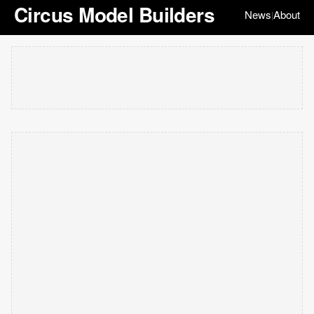
Circus Model Builders
News
About
|