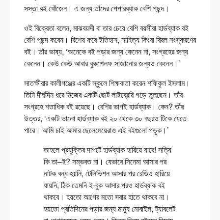
সস্তা বই খোঁজেন। এ জন্য তাঁদের পেপারব্যাক বেশি পছন্দ।
ওই বিক্রেতা বলেন, মাঝবয়সী বা তার চেয়ে বেশি বয়সীরা হার্ডব্যাক বই
বেশি পছন্দ করেন। বিশেষ করে ইতিহাস, সাহিত্য কিংবা বিরল সংস্করণের
বই। তাঁর ভাষ্য, ‘অনেকে বই পড়ার জন্য কেনেন না, সংগ্রহের জন্য
কেনেন। কেউ কেউ আবার বুকশেলফ সাজানোর জন্যও কেনেন।’
সাতক্ষীরার কালীগঞ্জের একটি স্কুলে শিক্ষকতা করেন শফিকুল ইসলাম।
তিনি দীর্ঘদিন ধরে নিজের একটি ছোট লাইব্রেরি গড়ে তুলছেন। তাঁর
সংগ্রহে শতাধিক বই রয়েছে। বেশির ভাগই হার্ডব্যাক। কেন? তাঁর
উত্তর, ‘একটি ভালো হার্ডব্যাক বই ২০ থেকে ৩০ বছরও টিকে যেতে
পারে। আমি চাই আমার ছেলেমেয়েরাও এই বইগুলো পড়ুক।’
তাহলে প্রযুক্তির দাপটে হার্ডব্যাক হারিয়ে যাবে! সত্যি
কি তা–ই? সম্ভবত না। যেভাবে সিনেমা আসার পর
নাটক বন্ধ হয়নি, টেলিভিশন আসার পর রেডিও হারিয়ে
যায়নি, ঠিক তেমনি ই-বুক আসার পরও হার্ডব্যাক বই
থাকবে। হয়তো আগের মতো সবার হাতে থাকবে না।
হয়তো প্রতিদিনের পড়ার জন্য মানুষ মোবাইল, ট্যাবলেট