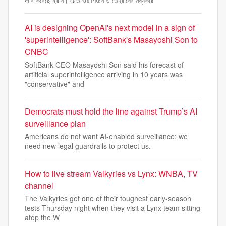
দাবি করেছে ইরান। এতে ওয়াশিংটন ও তেহরানের মধ্যকার
AI is designing OpenAI's next model in a sign of
'superintelligence': SoftBank's Masayoshi Son to
CNBC
SoftBank CEO Masayoshi Son said his forecast of
artificial superintelligence arriving in 10 years was
"conservative" and
Democrats must hold the line against Trump’s AI
surveillance plan
Americans do not want AI-enabled surveillance; we
need new legal guardrails to protect us.
How to live stream Valkyries vs Lynx: WNBA, TV
channel
The Valkyries get one of their toughest early-season
tests Thursday night when they visit a Lynx team sitting
atop the W