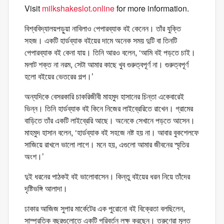
Visit
milkshakeslot.online
for more information.
বিশ্ববিদ্যালয়পড়ুয়া নাবিলাও পেপারব্যাক বই কেনেন। তাঁর যুক্তি
সহজ। একটি হার্ডব্যাক বইয়ের দামে অনেক সময় দুটি বা তিনটি
পেপারব্যাক বই কেনা যায়। তিনি আরও বলেন, ‘আমি বই পড়তে চাই।
মলাট শক্ত না নরম, সেটা আমার কাছে খুব গুরুত্বপূর্ণ না। গুরুত্বপূর্ণ
হলো বইয়ের ভেতরের গল্প।’
অন্যদিকে বেসরকারি চাকরিজীবী মাহমুদ হাসানের চিন্তা একেবারেই
ভিন্ন। তিনি হার্ডব্যাক বই কিনে নিজের লাইব্রেরিতে রাখেন। গ্রামের
বাড়িতে তাঁর একটি লাইব্রেরি আছে। অনেকে সেখানে পড়তে আসেন।
মাহমুদ হাসান বলেন, ‘হার্ডব্যাক বই সহজে নষ্ট হয় না। আবার বুকশেলফে
সাজিয়ে রাখলে ভালো লাগে। মনে হয়, এগুলো আমার জীবনের স্মৃতির
অংশ।’
দুই ধরনের পাঠকই বই ভালোবাসেন। কিন্তু বইয়ের ধরন নিয়ে তাঁদের
দৃষ্টিভঙ্গি আলাদা।
ঢাকার আজিজ সুপার মার্কেটের এক পুরোনো বই বিক্রেতা বলছিলেন,
সাম্প্রতিক বছরগুলোতে একটি পরিবর্তন লক্ষ করছেন। তরুণেরা মূলত