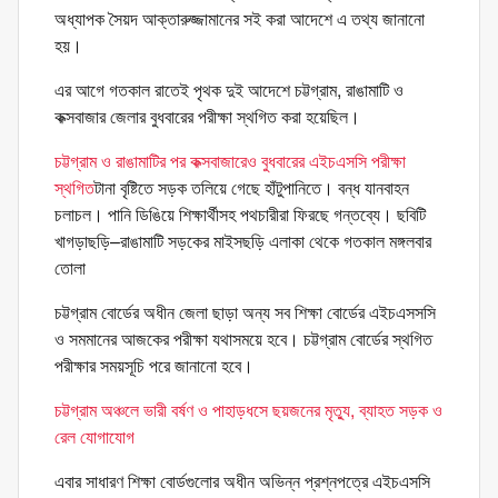
অধ্যাপক সৈয়দ আক্তারুজ্জামানের সই করা আদেশে এ তথ্য জানানো
হয়।
এর আগে গতকাল রাতেই পৃথক দুই আদেশে চট্টগ্রাম, রাঙামাটি ও
কক্সবাজার জেলার বুধবারের পরীক্ষা স্থগিত করা হয়েছিল।
চট্টগ্রাম ও রাঙামাটির পর কক্সবাজারেও বুধবারের এইচএসসি পরীক্ষা
স্থগিত
টানা বৃষ্টিতে সড়ক তলিয়ে গেছে হাঁটুপানিতে। বন্ধ যানবাহন
চলাচল। পানি ডিঙিয়ে শিক্ষার্থীসহ পথচারীরা ফিরছে গন্তব্যে। ছবিটি
খাগড়াছড়ি–রাঙামাটি সড়কের মাইসছড়ি এলাকা থেকে গতকাল মঙ্গলবার
তোলা
চট্টগ্রাম বোর্ডের অধীন জেলা ছাড়া অন্য সব শিক্ষা বোর্ডের এইচএসসসি
ও সমমানের আজকের পরীক্ষা যথাসময়ে হবে। চট্টগ্রাম বোর্ডের স্থগিত
পরীক্ষার সময়সূচি পরে জানানো হবে।
চট্টগ্রাম অঞ্চলে ভারী বর্ষণ ও পাহাড়ধসে ছয়জনের মৃত্যু, ব্যাহত সড়ক ও
রেল যোগাযোগ
এবার সাধারণ শিক্ষা বোর্ডগুলোর অধীন অভিন্ন প্রশ্নপত্রে এইচএসসি