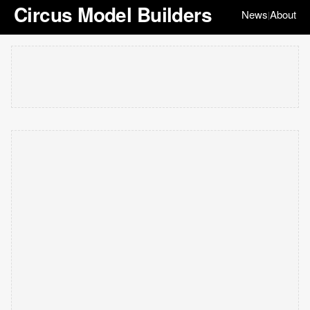
Circus Model Builders
News
About
|