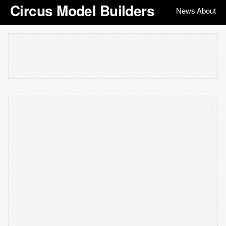
Circus Model Builders
News
About
|