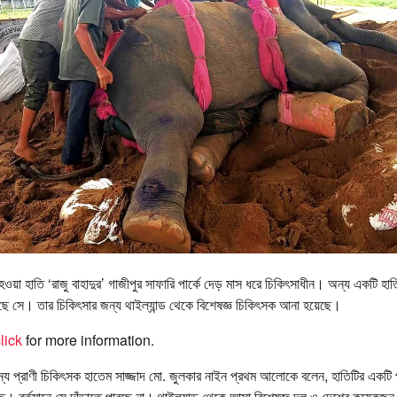
 হওয়া হাতি ‘রাজু বাহাদুর’ গাজীপুর সাফারি পার্কে দেড় মাস ধরে চিকিৎসাধীন। অন্য একটি
ছে সে। তার চিকিৎসার জন্য থাইল্যান্ড থেকে বিশেষজ্ঞ চিকিৎসক আনা হয়েছে।
lick
for more information.
 বন্য প্রাণী চিকিৎসক হাতেম সাজ্জাদ মো. জুলকার নাইন প্রথম আলোকে বলেন, হাতিটির একট
বর্তমানে সে দাঁড়াতে পারছে না। থাইল্যান্ড থেকে আসা বিশেষজ্ঞ দল ও দেশের কয়েকজন