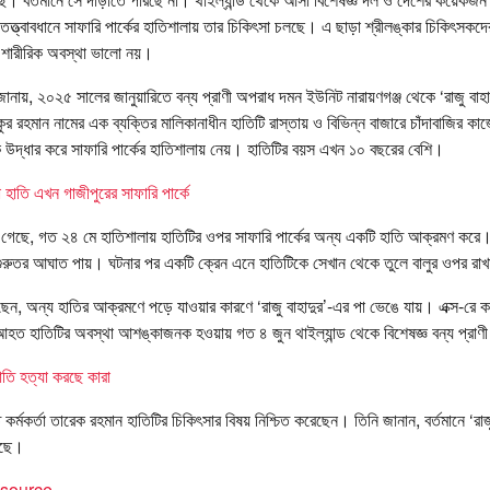
তত্ত্বাবধানে সাফারি পার্কের হাতিশালায় তার চিকিৎসা চলছে। এ ছাড়া শ্রীলঙ্কার চিকিৎসকদের
ন শারীরিক অবস্থা ভালো নয়।
জানায়, ২০২৫ সালের জানুয়ারিতে বন্য প্রাণী অপরাধ দমন ইউনিট নারায়ণগঞ্জ থেকে ‘রাজু বাহা
 রহমান নামের এক ব্যক্তির মালিকানাধীন হাতিটি রাস্তায় ও বিভিন্ন বাজারে চাঁদাবাজির ক
ে উদ্ধার করে সাফারি পার্কের হাতিশালায় নেয়। হাতিটির বয়স এখন ১০ বছরের বেশি।
 হাতি এখন গাজীপুরের সাফারি পার্কে
 জানা গেছে, গত ২৪ মে হাতিশালায় হাতিটির ওপর সাফারি পার্কের অন্য একটি হাতি আক্রমণ কর
গুরুতর আঘাত পায়। ঘটনার পর একটি ক্রেন এনে হাতিটিকে সেখান থেকে তুলে বালুর ওপর রা
ছেন, অন্য হাতির আক্রমণে পড়ে যাওয়ার কারণে ‘রাজু বাহাদুর’-এর পা ভেঙে যায়। এক্স-রে কর
হত হাতিটির অবস্থা আশঙ্কাজনক হওয়ায় গত ৪ জুন থাইল্যান্ড থেকে বিশেষজ্ঞ বন্য প্রা
াতি হত্যা করছে কারা
্ত কর্মকর্তা তারেক রহমান হাতিটির চিকিৎসার বিষয় নিশ্চিত করেছেন। তিনি জানান, বর্তমানে ‘রাজ
আছে।
t source