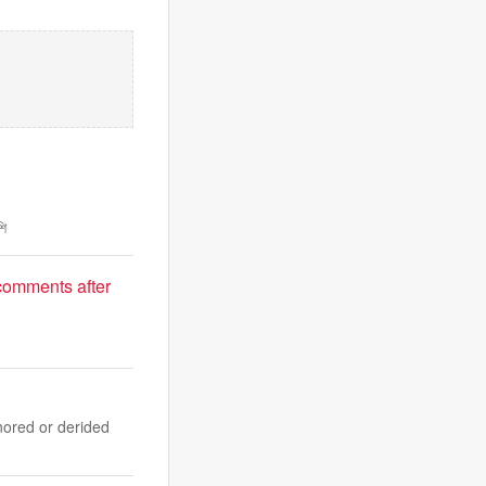
শি
comments after
nored or derided