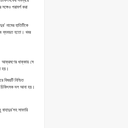
 সঙ্গেও পরামর্শ করা
দুর’ নামের হাতিটিকে
াজে ব্যবহৃত হতো। খবর
ে। আক্রমণের ধাক্কায় সে
খা হয়।
ে বিষয়টি নিশ্চিত
ণী চিকিৎসক দল আনা হয়।
ু বাহাদুর’সহ সাফারি