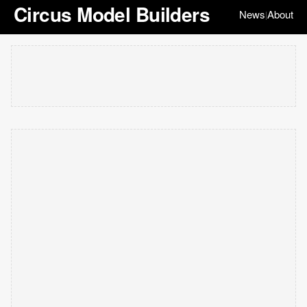
Circus Model Builders
News
About
|