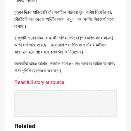
‘তিক্ত’ লাগত।
মৃত্যুর দিনও সাব্বিনেনি তাঁর স্বামীকে পাঠানো খুদে বার্তায় লিখেছিলেন,
তাঁর তৈরি করে দেওয়া স্মুদিটির স্বাদ ‘ওষুধ’ এবং ‘কাশির সিরাপের’ মতো
লাগছে।
৫ জুলাই নার্নের বিরুদ্ধে ফার্স্ট-ডিগ্রি মার্ডারের (পরিকল্পিত হত্যাকাণ্ড)
অভিযোগ আনা হয়েছে। অভিযোগ প্রমাণিত হলে তাঁর যাবজ্জীবন
কারাদণ্ড হতে পারে বলে কর্মকর্তারা জানিয়েছেন।
কর্মকর্তারা আরও জানান, বর্তমানে নার্নে ৫০ লাখ ডলারের জামিন অযোগ্য
শর্তে পুলিশি হেফাজতে রয়েছেন।
Read full story at source
Related